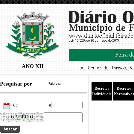
Feira d
ANO XII
Pesquisar por
Palavra
Decretos
Decretos
Individuais
Normativos
de
a