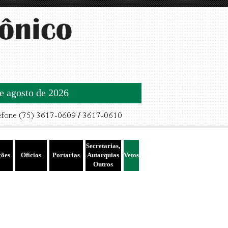
de agosto de 2026
Secretarias,
ções
Ofícios
Portarias
Autarquias
Vetos
Outros