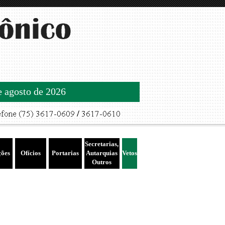
de agosto de 2026
Secretarias,
ções
Ofícios
Portarias
Autarquias
Vetos
Outros