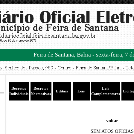
Feira de Santana, Bahia - sexta-feira, 7 
Decretos
Decretos
Leis
Editais
Leis
Licita
Individuais
Normativos
Complementares
voltar
SEM ATOS OFICIAS