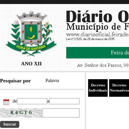
Feira d
ANO XII
Pesquisar por
Palavra
Decretos
Decretos
Individuais
Normativos
de
a