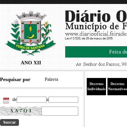
Feira d
ANO XII
Pesquisar por
Palavra
Decretos
Decretos
Individuais
Normativos
de
a