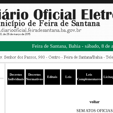
Feira de Santana, Bahia - sábado, 8 de 
Decretos
Decretos
Leis
Editais
Leis
Licita
Individuais
Normativos
Complementares
voltar
SEM ATOS OFICIAS