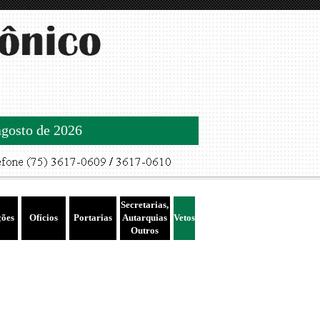
agosto de 2026
Secretarias,
ções
Ofícios
Portarias
Autarquias
Vetos
Outros