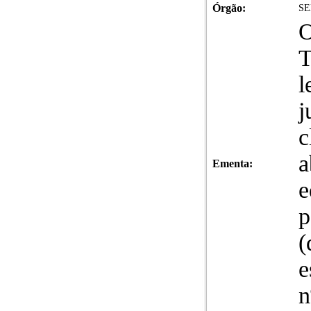
Órgão:
SE
O
T
l
j
c
a
Ementa:
e
p
(
e
n