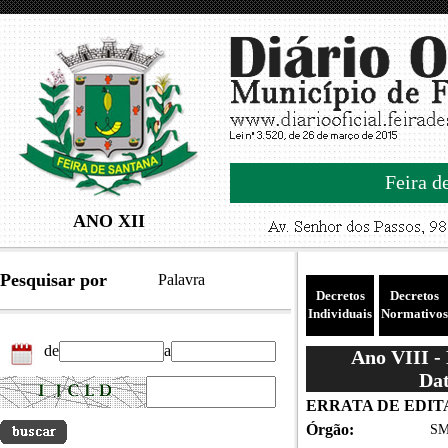
Feira d
ANO XII
Pesquisar por
Palavra
Decretos
Decretos
Individuais
Normativos
de
a
Ano VIII -
Dat
ERRATA DE EDITA
Órgão:
SM