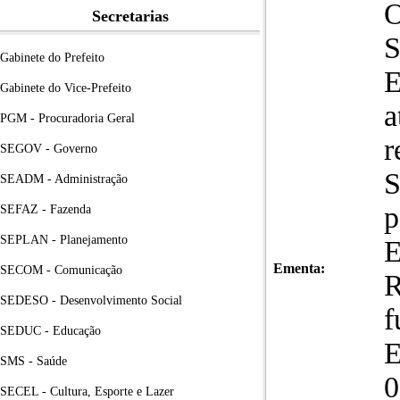
Secretarias
Gabinete do Prefeito
E
Gabinete do Vice-Prefeito
a
PGM - Procuradoria Geral
r
SEGOV - Governo
S
SEADM - Administração
p
SEFAZ - Fazenda
SEPLAN - Planejamento
E
Ementa:
SECOM - Comunicação
R
SEDESO - Desenvolvimento Social
f
SEDUC - Educação
E
SMS - Saúde
0
SECEL - Cultura, Esporte e Lazer