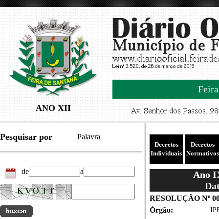
Feira
ANO XII
Pesquisar por
Palavra
Decretos
Decretos
Individuais
Normativos
de
a
Ano IX
Dat
RESOLUÇÃO Nº 00
Órgão:
IPF