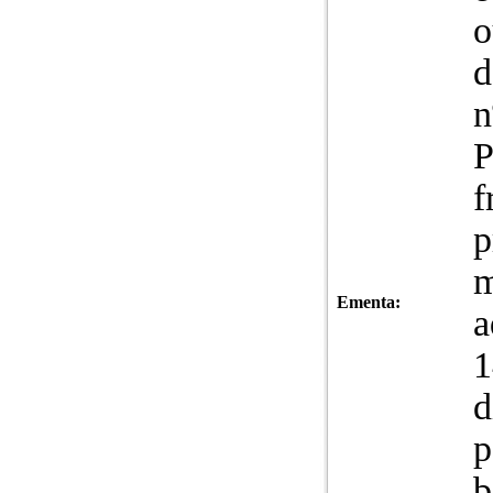
o
d
n
P
f
p
m
Ementa:
a
1
d
p
b