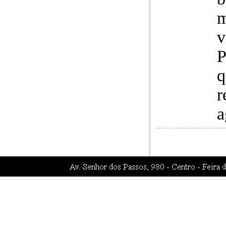
m
v
P
q
r
a