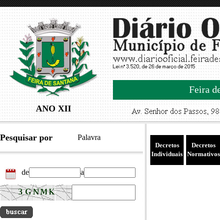
Feira d
ANO XII
Pesquisar por
Palavra
Decretos
Decretos
Individuais
Normativos
de
a