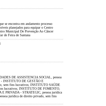
 que se encontra em andamento processo
móveis planejados para equipar o Centro
Centro Municipal De Prevenção Ao Câncer
ar de Feira de Santana
4
ADES DE ASSISTENCIA SOCIAL, pessoa
s; IGH - INSTITUTO DE GESTÃO E
do, sem fins lucrativos; INSTITUTO SAÚDE
m fins lucrativos; INSTITUTO DE FOMENTO,
PRIVADA - STRATEGIC, pessoa jurídica
essoa jurídica de direito privado, sem fins