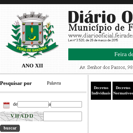
Feira d
ANO XII
Pesquisar por
Palavra
Decretos
Decretos
Individuais
Normativos
de
a