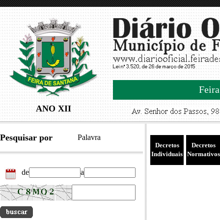
Feira
ANO XII
Pesquisar por
Palavra
Decretos
Decretos
Individuais
Normativos
de
a