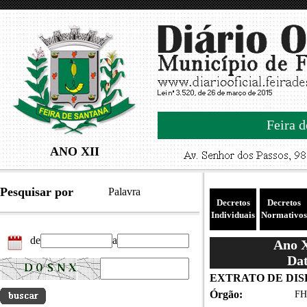
Feira d
ANO XII
Pesquisar por
Palavra
Decretos
Decretos
Individuais
Normativos
de
a
Ano X
Dat
EXTRATO DE DIS
Órgão:
FH