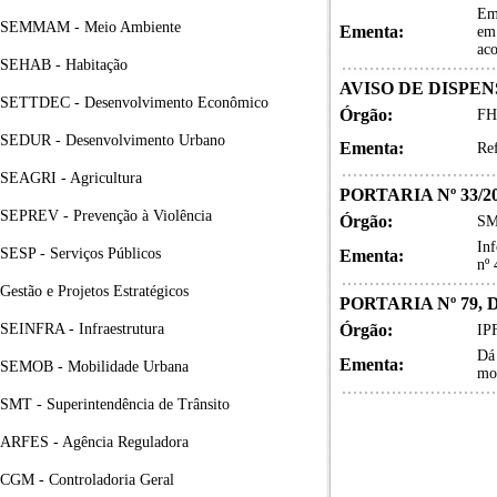
Em
SEMMAM - Meio Ambiente
Ementa:
em 
aco
SEHAB - Habitação
AVISO DE DISPEN
SETTDEC - Desenvolvimento Econômico
Órgão:
FH
SEDUR - Desenvolvimento Urbano
Ementa:
Ref
SEAGRI - Agricultura
PORTARIA Nº 33/2
SEPREV - Prevenção à Violência
Órgão:
SM
Inf
SESP - Serviços Públicos
Ementa:
nº
Gestão e Projetos Estratégicos
PORTARIA Nº 79, 
SEINFRA - Infraestrutura
Órgão:
IPF
Dá 
Ementa:
SEMOB - Mobilidade Urbana
mo
SMT - Superintendência de Trânsito
ARFES - Agência Reguladora
CGM - Controladoria Geral