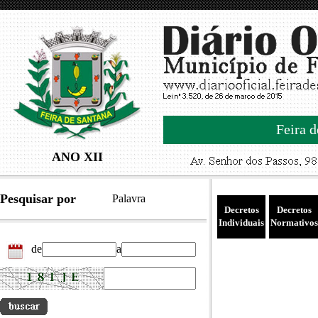
Feira d
ANO XII
Pesquisar por
Palavra
Decretos
Decretos
Individuais
Normativos
de
a