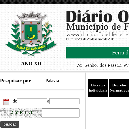
Feira d
ANO XII
Pesquisar por
Palavra
Decretos
Decretos
Individuais
Normativos
de
a