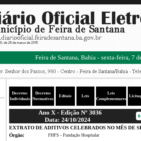
Feira de Santana, Bahia - sexta-feira, 7 
Decretos
Decretos
Leis
Editais
Leis
Licita
Individuais
Normativos
Complementares
Ano X - Edição Nº 3036
Data: 24/10/2024
EXTRATO DE ADITIVOS CELEBRADOS NO MÊS DE S
Órgão:
FHFS - Fundação Hospitalar