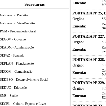
Co
Ementa:
Secretarias
MA
PORTARIA Nº 25, 
Gabinete do Prefeito
Órgão:
SE
Gabinete do Vice-Prefeito
Dec
Ementa:
em
PGM - Procuradoria Geral
PORTARIA Nº 227,
SEGOV - Governo
Órgão:
SE
SEADM - Administração
Ren
Ementa:
pa
SEFAZ - Fazenda
PORTARIA Nº 228
SEPLAN - Planejamento
Órgão:
SE
Co
SECOM - Comunicação
Ementa:
MA
SEDESO - Desenvolvimento Social
PORTARIA Nº 229,
SEDUC - Educação
Órgão:
SE
Co
Ementa:
SMS - Saúde
JO
SECEL - Cultura, Esporte e Lazer
PORTARIA Nº 231