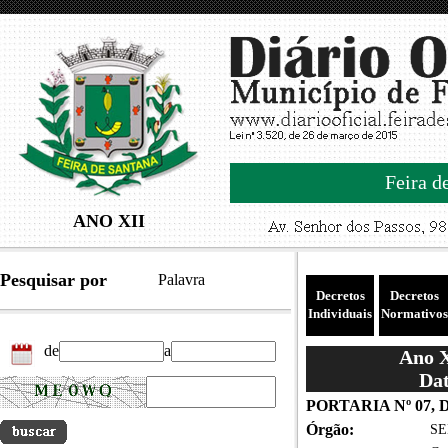
Feira d
ANO XII
Pesquisar por
Palavra
Decretos
Decretos
Individuais
Normativos
de
a
Ano X
Dat
PORTARIA Nº 07, 
Órgão:
SE