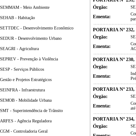
Órgão:
SE
SEMMAM - Meio Ambiente
Co
Ementa:
SEHAB - Habitação
pa
SETTDEC - Desenvolvimento Econômico
PORTARIA Nº 232,
Órgão:
SE
SEDUR - Desenvolvimento Urbano
Co
Ementa:
SEAGRI - Agricultura
AG
SEPREV - Prevenção à Violência
PORTARIA Nº 230,
Órgão:
SE
SESP - Serviços Públicos
In
Ementa:
Pr
Gestão e Projetos Estratégicos
PORTARIA Nº 233
SEINFRA - Infraestrutura
Órgão:
SE
SEMOB - Mobilidade Urbana
Co
Ementa:
até
SMT - Superintendência de Trânsito
PORTARIA Nº 234,
ARFES - Agência Reguladora
Órgão:
SE
CGM - Controladoria Geral
Co
Ementa: