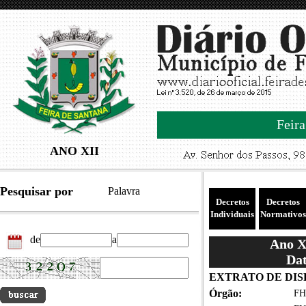
Feira
ANO XII
Pesquisar por
Palavra
Decretos
Decretos
Individuais
Normativos
de
a
Ano XI
Dat
EXTRATO DE DIS
Órgão:
FH