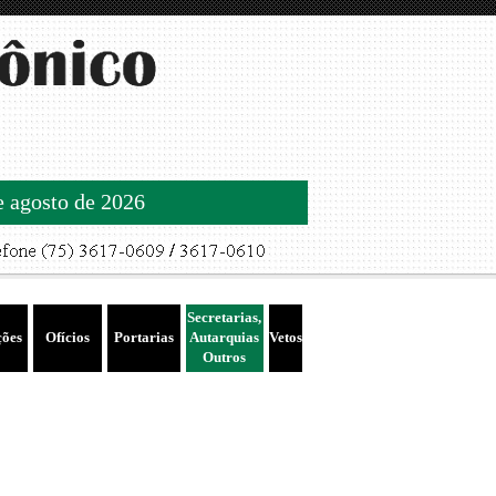
de agosto de 2026
Secretarias,
ções
Ofícios
Portarias
Autarquias
Vetos
Outros