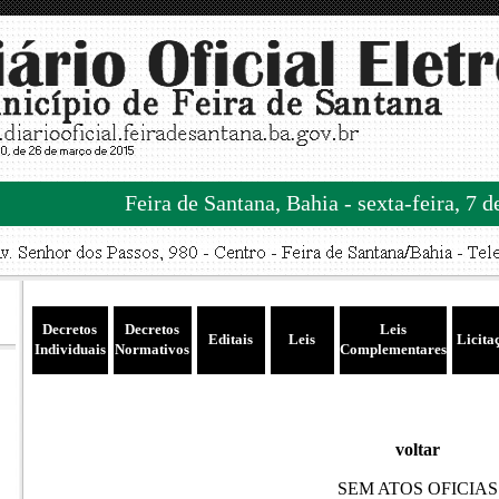
Feira de Santana, Bahia - sexta-feira, 7 
Decretos
Decretos
Leis
Editais
Leis
Licita
Individuais
Normativos
Complementares
voltar
SEM ATOS OFICIAS