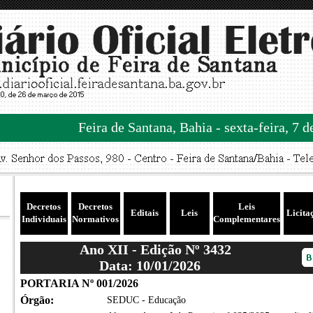
Feira de Santana, Bahia - sexta-feira, 7 
Decretos
Decretos
Leis
Editais
Leis
Licita
Individuais
Normativos
Complementares
Ano XII - Edição Nº 3432
Data: 10/01/2026
PORTARIA Nº 001/2026
Órgão:
SEDUC - Educação