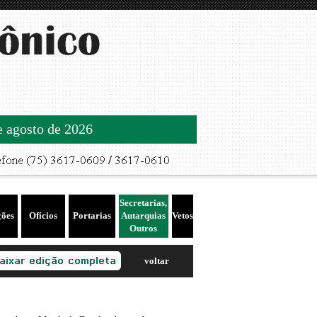
de agosto de 2026
Secretarias,
ções
Ofícios
Portarias
Autarquias
Vetos
Outros
voltar